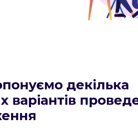
понуємо декілька
х варіантів провед
ження