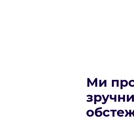
Ми про
зручни
обсте