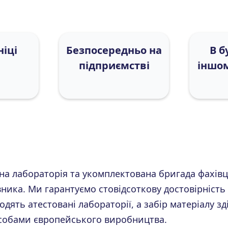
ніці
Безпосередньо на
В б
підприємстві
іншо
чна лабораторія та укомплектована бригада фахів
ника. Ми гарантуємо стовідсоткову достовірність 
дять атестовані лабораторії, а забір матеріалу з
собами європейського виробництва.