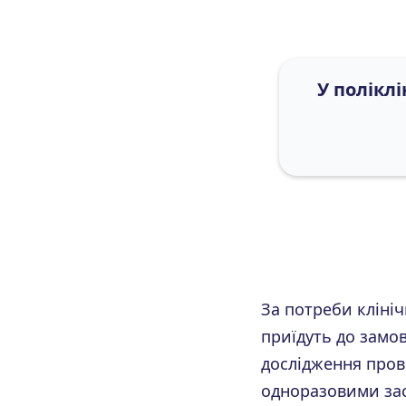
У поліклі
За потреби кліні
приїдуть до замов
дослідження прово
одноразовими за