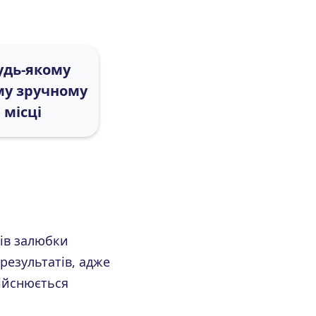
удь-якому
му зручному
місці
ців залюбки
результатів, адже
дійснюється